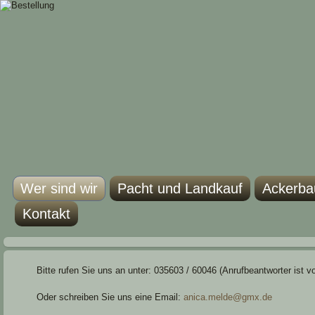
Wer sind wir
Pacht und Landkauf
Ackerba
Kontakt
Bitte rufen Sie uns an unter: 035603 / 60046 (Anrufbeantworter ist v
Oder schreiben Sie uns eine Email:
anica.melde@gmx.de